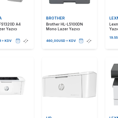
A
BROTHER
LEX
FS1320D A4
Brother HL-L5100DN
Lexm
er Yazıcı
Mono Lazer Yazıcı
19.5
R
KDV
460,00
USD
KDV