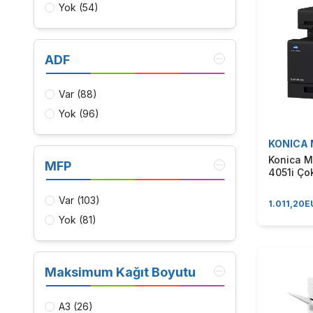
Yok
(54)
45 Sayfa/dk
(7)
47 Sayfa/dk
(1)
50 Sayfa/dk
(1)
ADF
52 Sayfa/dk
(1)
Var
(88)
55 Sayfa/dk
(2)
Yok
(96)
61 Sayfa/dk
(1)
66 Sayfa/dk
(1)
KONICA 
72 Sayfa/dk
(1)
Konica M
MFP
4051i Ço
80 Sayfa/dk
(1)
Siyah Be
Makinası
Var
(103)
1.011,20
E
Yok
(81)
Maksimum Kağıt Boyutu
A3
(26)