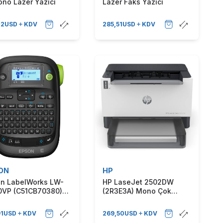
ono Lazer Yazıcı
Lazer Faks Yazıcı
72
USD
KDV
285,51
USD
KDV
ON
HP
n LabelWorks LW-
HP LaseJet 2502DW
0VP (C51CB70380)
(2R3E3A) Mono Çok
al Etiket Yazıcı
Fonksiyonlu Lazer Yazıcı
91
USD
KDV
269,50
USD
KDV