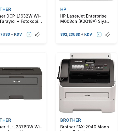
THER
HP
her DCP-L1632W Wi-
HP LaserJet Enterprise
 Tarayıcı + Fotokopi
M608dn (K0Q18A) Siyah-
 Çok Fonksiyonlu
Beyaz Lazer Yazıcı
r Yazıcı
77
USD
KDV
892,23
USD
KDV
THER
BROTHER
her HL-L2376DW Wi-
Brother FAX-2940 Mono