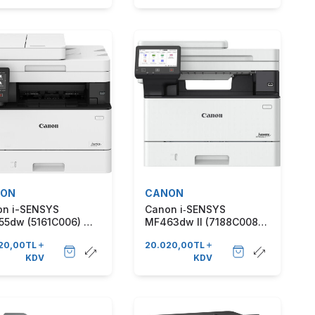
ON
CANON
on i-SENSYS
Canon i‑SENSYS
5dw (5161C006) Wi-
MF463dw II (7188C008)
 Tarayıcı + Fotokopi
Siyah-Beyaz Çok
20,00
TL
20.020,00
TL
x Çok Fonksiyonlu
Fonksiyonlu Lazer Yazıcı
KDV
KDV
 Lazer Yazıcı
iye Garantili)