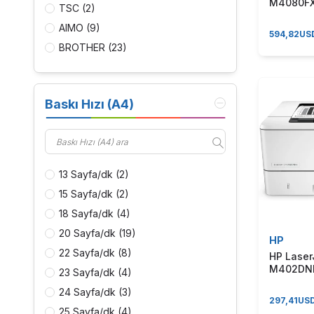
M4080FX
TSC
(2)
Fonksiyo
AIMO
(9)
Yazıcı
594,82
US
BROTHER
(23)
CANON
(43)
DEVELOP
(1)
Baskı Hızı (A4)
EPSON
(32)
HP
(81)
KONICA MINOLTA
(3)
KYOCERA
(39)
13 Sayfa/dk
(2)
LEXMARK
(14)
15 Sayfa/dk
(2)
OKI
(11)
18 Sayfa/dk
(4)
PANASONIC
(2)
20 Sayfa/dk
(19)
HP
PANTUM
(8)
22 Sayfa/dk
(8)
HP Laser
PRINTRONIX
(9)
M402DNE
23 Sayfa/dk
(4)
Ethernet 
RICOH
(10)
24 Sayfa/dk
(3)
Dublex +
297,41
US
RISO
(1)
Yazıcı
25 Sayfa/dk
(4)