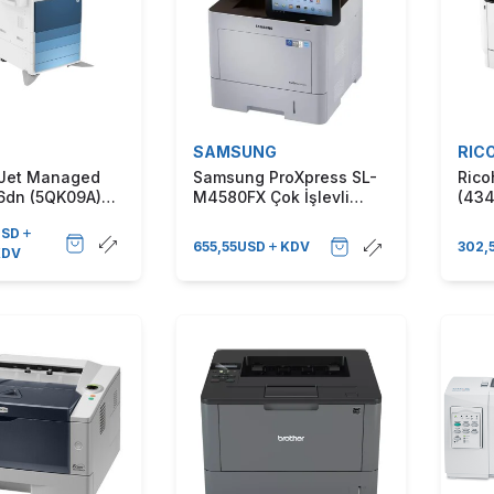
SAMSUNG
RIC
rJet Managed
Samsung ProXpress SL-
Rico
6dn (5QK09A)
M4580FX Çok İşlevli
(434
 Fonksiyonlu
Lazer Yazıcı
Tara
USD
ıcı
Fonk
655,55
USD
KDV
302,
KDV
Yazı