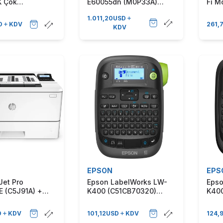
 Çok
E60055dn (M0P33A)
Fi M
nlu Mono Lazer
Siyah-Beyaz Lazer
1.011,20
USD
Yazıcı
D
KDV
261,
KDV
EPSON
EPS
Jet Pro
Epson LabelWorks LW-
Epso
 (C5J91A) +
K400 (C51CB70320)
K40
+ Airprint +
Termal Etiket Yazıcı
Term
 Mono Lazer
D
KDV
101,12
USD
KDV
124,