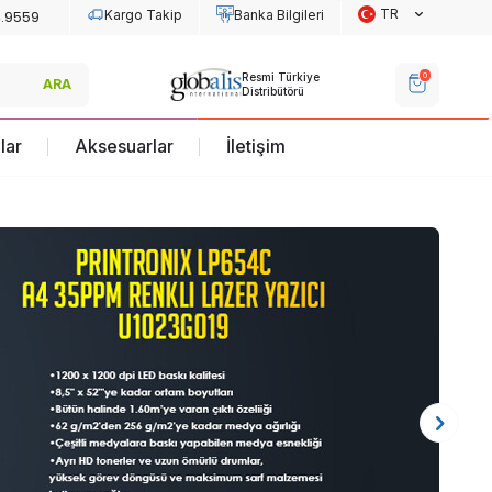
TR
Kargo Takip
Banka Bilgileri
Re
0
Resmi Türkiye
Resmi Türkiye
ARA
Dis
Distribütörü
Distribütörü
lar
Aksesuarlar
İletişim