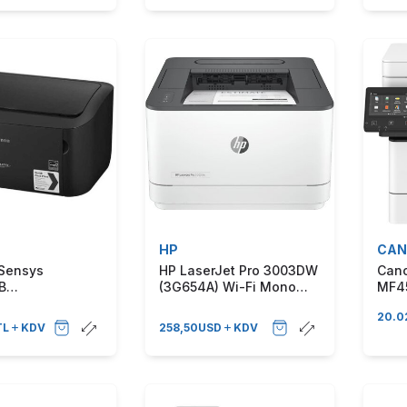
HP
CAN
Sensys
HP LaserJet Pro 3003DW
Can
B
(3G654A) Wi-Fi Mono
MF45
6[AA]) A4
Lazer Yazıcı
Fi +
20.0
er Yazıcı
+ Fa
TL
KDV
258,50
USD
KDV
Garantili)
Mono
(Türk