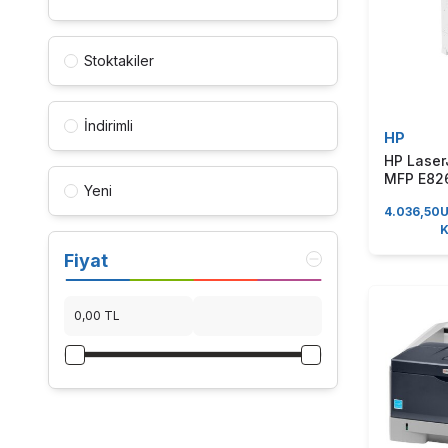
Stoktakiler
İndirimli
HP
HP Lase
MFP E82
Yeni
Mono Çok
4.036,50
Lazer Yaz
Fiyat
0,00 TL