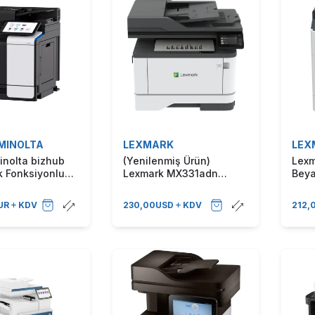
MINOLTA
LEXMARK
LEX
inolta bizhub
(Yenilenmiş Ürün)
Lexm
k Fonksiyonlu
Lexmark MX331adn
Beya
yaz Fotokopi
Tarayıcı + Fotokopi +
Faks Mono Çok
UR
KDV
230,00
USD
KDV
212,
Fonksiyonlu Lazer Yazıcı
(29S0160)