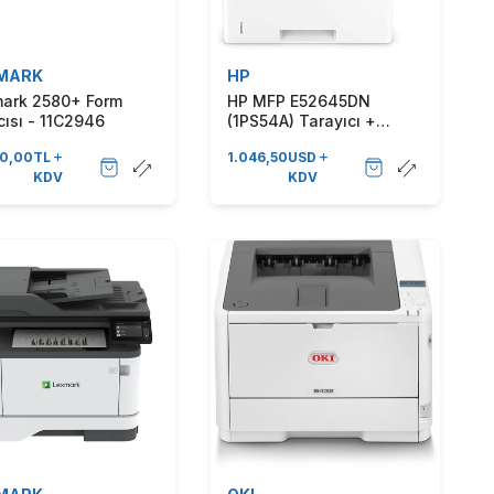
MARK
HP
ark 2580+ Form
HP MFP E52645DN
Yazıcısı - 11C2946
(1PS54A) Tarayıcı +
Fotokopi + Çok
50,00
TL
1.046,50
USD
Fonksiyonlu Lazer Yazıcı
KDV
KDV