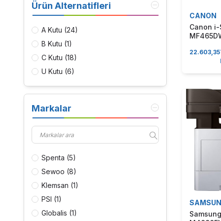
Ürün Alternatifleri
CANON
Canon i-
A Kutu
(24)
MF465DW 
B Kutu
(1)
Tarayıcı 
22.603,35
Faks + Ç
C Kutu
(18)
Mono Laz
U Kutu
(6)
Markalar
Spenta
(5)
Sewoo
(8)
Klemsan
(1)
PSI
(1)
SAMSU
Globalis
(1)
Samsung 