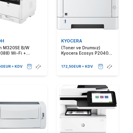
OH
KYOCERA
h M320SE B/W
(Toner ve Drumsız)
088) Wi-Fi +
Kyocera Ecosys P2040dn
yıcı + Fotokopi Çok
A4 Kablosuz Network
siyonlu Mono Lazer
Lazer Yazıcı
50
EUR
KDV
172,50
EUR
KDV
cı