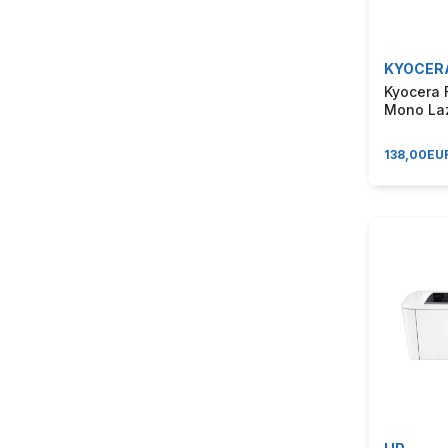
KYOCER
Kyocera 
Mono Laz
138,00
EU