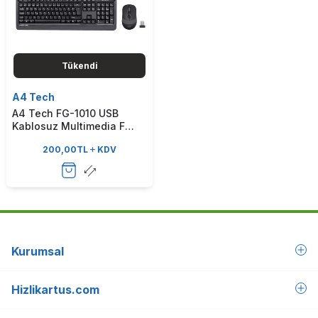
Tükendi
A4 Tech
A4 Tech FG-1010 USB
Kablosuz Multimedia F
Türkçe Klavye + Mouse
200,00
TL
KDV
Set Gri (T16387)
Kurumsal
Hizlikartus.com