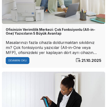
Ofisinizin Verimlilik Merkezi: Çok Fonksiyonlu (All-in-
One) Yazıcıların 5 Büyük Avantajı
Masalarınızı fazla cihazla doldurmaktan sıkıldınız
mı? Çok fonksiyonlu yazıcılar (All-in-One veya
MFP), ofisinizdeki yer kaplayan dört ayrı cihazın
(yazıcı, tarayıcı, fotokopi, faks) yükünü tek bir
21.10.2025
DEVAMINI OKU
cihazda taşıyarak hem alan kazandırır hem de iş
akışınızı merkezileştirir. İşte size 5 büyük avantajı: