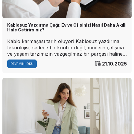
Kablosuz Yazdırma Çağı: Ev ve Ofisinizi Nasıl Daha Akıllı
Hale Getirirsiniz?
Kablo karmaşası tarih oluyor! Kablosuz yazdırma
teknolojisi, sadece bir konfor değil, modern çalışma
ve yaşam tarzımızın vazgeçilmez bir parçası haline
geldi. İşte kablosuz bir yazıcının hayatınızı
21.10.2025
DEVAMINI OKU
kolaylaştırmasının birkaç yolu: