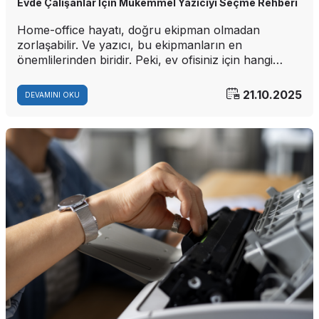
Evde Çalışanlar İçin Mükemmel Yazıcıyı Seçme Rehberi
Home-office hayatı, doğru ekipman olmadan
zorlaşabilir. Ve yazıcı, bu ekipmanların en
önemlilerinden biridir. Peki, ev ofisiniz için hangi
yazıcı ideal? İhtiyaçlarınızı belirlemenize yardımcı
olacak bir kontrol listesi:
21.10.2025
DEVAMINI OKU