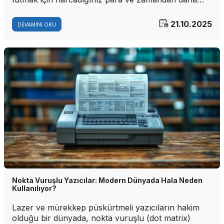
fazla olmaya başladığında, yükseltme zamanı gelmiş
demektir. İşte 6 açık işaret:
21.10.2025
DEVAMINI OKU
Nokta Vuruşlu Yazıcılar: Modern Dünyada Hala Neden
Kullanılıyor?
Lazer ve mürekkep püskürtmeli yazıcıların hakim
olduğu bir dünyada, nokta vuruşlu (dot matrix)