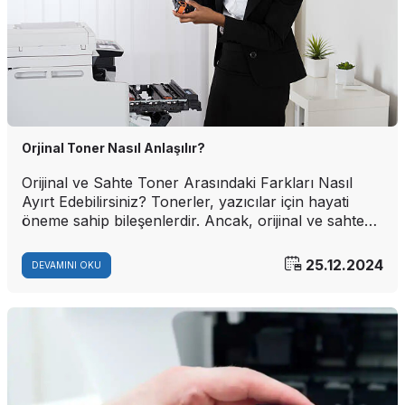
Orjinal Toner Nasıl Anlaşılır?
Orijinal ve Sahte Toner Arasındaki Farkları Nasıl
Ayırt Edebilirsiniz? Tonerler, yazıcılar için hayati
öneme sahip bileşenlerdir. Ancak, orijinal ve sahte
tonerler arasındaki farkları anlamak bazen zor
olabilir. Sahte tonerler, düşük fiyatları ile cazip
25.12.2024
DEVAMINI OKU
görünebilirken, orijinal tonerler uzun vadede daha
dayanıklı ve kaliteli baskılar sağlar. Bu yazımızda,
orijinal ve sahte tonerleri ayırt etmenin çeşitli
yollarını keşfedeceğiz.