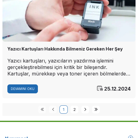
Yazıcı Kartuşları Hakkında Bilmeniz Gereken Her Şey
Yazıcı kartuşları, yazıcıların yazdırma işlemini
gerçekleştirebilmesi için kritik bir bileşendir.
Kartuşlar, mürekkep veya toner içeren bölmelerden
oluşur ve yazdırma işlemi sırasında mürekkebi
kağıda aktarır. Ancak, kartuşlar hakkında pek çok
25.12.2024
DEVAMINI OKU
insan yanlış bilgiye sahip. Bu yazıda, yazıcı
kartuşlarıyla ilgili bilmeniz gereken tüm detayları
keşfedeceksiniz.
1
2