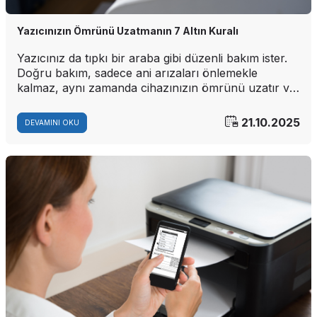
Yazıcınızın Ömrünü Uzatmanın 7 Altın Kuralı
Yazıcınız da tıpkı bir araba gibi düzenli bakım ister.
Doğru bakım, sadece ani arızaları önlemekle
kalmaz, aynı zamanda cihazınızın ömrünü uzatır ve
baskı kalitesini en üst düzeyde tutar. İşte dikkat
etmeniz gereken 7 altın kural:
21.10.2025
DEVAMINI OKU