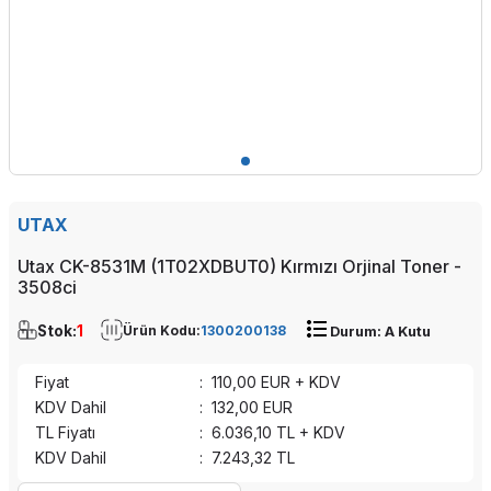
UTAX
Utax CK-8531M (1T02XDBUT0) Kırmızı Orjinal Toner -
3508ci
Stok:
1
Ürün Kodu:
1300200138
Durum: A Kutu
Fiyat
:
110,00
EUR + KDV
KDV Dahil
:
132,00
EUR
TL Fiyatı
:
6.036,10
TL + KDV
KDV Dahil
:
7.243,32
TL