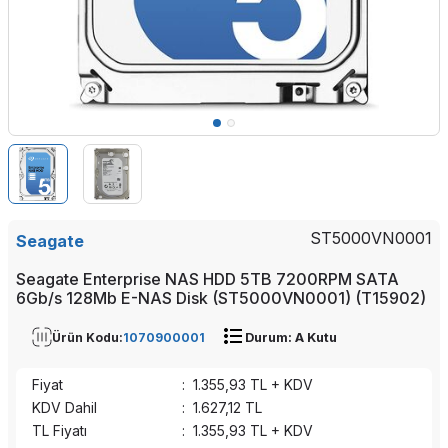
ST5000VN0001
Seagate
Seagate Enterprise NAS HDD 5TB 7200RPM SATA
6Gb/s 128Mb E-NAS Disk (ST5000VN0001) (T15902)
Ürün Kodu:
1070900001
Durum: A Kutu
Fiyat
:
1.355,93
TL + KDV
KDV Dahil
:
1.627,12
TL
TL Fiyatı
:
1.355,93
TL + KDV