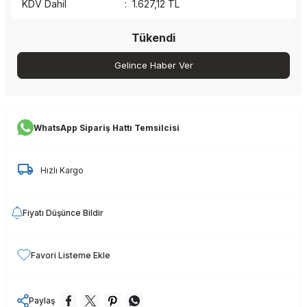
KDV Dahil
:
1.627,12
TL
Tükendi
Gelince Haber Ver
WhatsApp Sipariş Hattı Temsilcisi
Hızlı Kargo
Fiyatı Düşünce Bildir
Favori Listeme Ekle
Paylaş