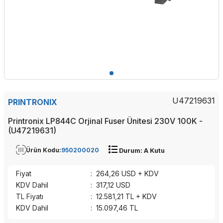
U47219631
PRINTRONIX
Printronix LP844C Orjinal Fuser Ünitesi 230V 100K -
(U47219631)
Ürün Kodu:
950200020
Durum: A Kutu
Fiyat
:
264,26
USD + KDV
KDV Dahil
:
317,12
USD
TL Fiyatı
:
12.581,21
TL + KDV
KDV Dahil
:
15.097,46
TL