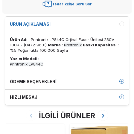
Tedarikçiye Soru Sor
ÜRÜN AÇIKLAMASI
Ürün Adı :
Printronix LP844C Orjinal Fuser Ünitesi 230V
100K - (U47219631)
Marka :
Printronix
Baskı Kapasitesi :
%5 Yoğunlukta 100.000 Sayfa
Yazıcı Modeli :
Printronix LP844C
ÖDEME SEÇENEKLERI
HIZLI MESAJ
İLGİLİ ÜRÜNLER