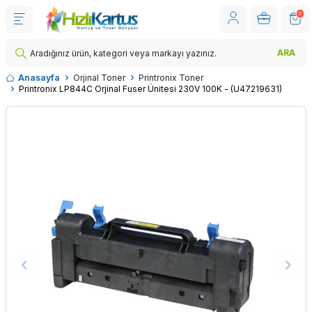
0
ARA
Anasayfa
Orjinal Toner
Printronix Toner
Printronix LP844C Orjinal Fuser Ünitesi 230V 100K - (U47219631)