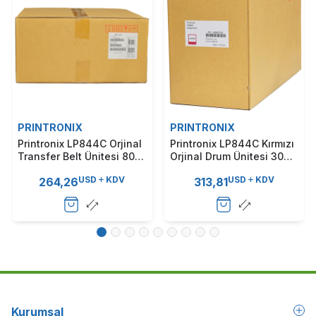
PRINTRONIX
PRINTRONIX
Printronix LP844C Orjinal
Printronix LP844C Kırmızı
Transfer Belt Ünitesi 80K
Orjinal Drum Ünitesi 30K -
- (U47074502)
(U46857502)
USD
KDV
USD
KDV
264,26
313,81
Kurumsal