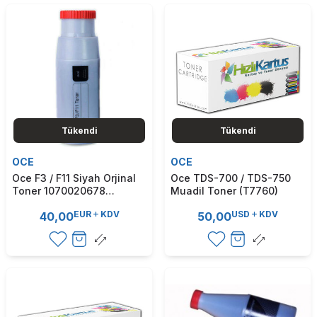
Tükendi
Tükendi
OCE
OCE
Oce F3 / F11 Siyah Orjinal
Oce TDS-700 / TDS-750
Toner 1070020678
Muadil Toner (T7760)
(T10971)
EUR
KDV
USD
KDV
40,00
50,00