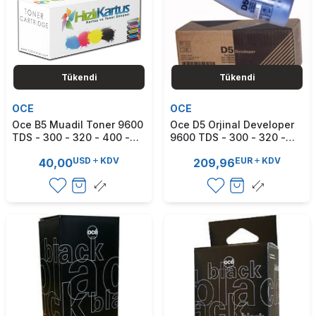
Tükendi
Tükendi
OCE
OCE
Oce B5 Muadil Toner 9600
Oce D5 Orjinal Developer
TDS - 300 - 320 - 400 -
9600 TDS - 300 - 320 -
450 - 600 (T4991)
400 - 450 - 600 (T3961)
USD
KDV
EUR
KDV
40,00
209,96