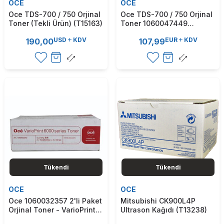
OCE
OCE
Oce TDS-700 / 750 Orjinal
Oce TDS-700 / 750 Orjinal
Toner (Tekli Ürün) (T15163)
Toner 1060047449
(T15162)
USD
KDV
EUR
KDV
190,00
107,99
Tükendi
Tükendi
OCE
OCE
Oce 1060032357 2'li Paket
Mitsubishi CK900L4P
Orjinal Toner - VarioPrint
Ultrason Kağıdı (T13238)
6000 (T14727)A Kutu