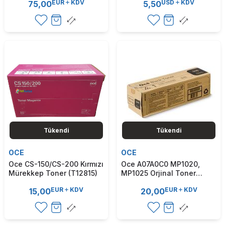
EUR
KDV
USD
KDV
75,00
5,50
Tükendi
Tükendi
OCE
OCE
Oce CS-150/CS-200 Kırmızı
Oce A07A0C0 MP1020,
Mürekkep Toner (T12815)
MP1025 Orjinal Toner
(T12350)
EUR
KDV
EUR
KDV
15,00
20,00