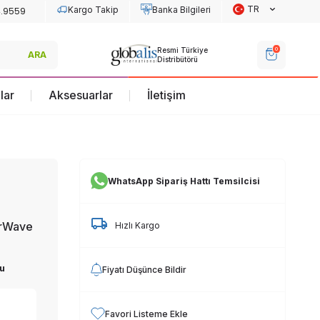
TR
Kargo Takip
Banka Bilgileri
Re
0
Resmi Türkiye
Resmi Türkiye
ARA
Dis
Distribütörü
Distribütörü
lar
Aksesuarlar
İletişim
WhatsApp Sipariş Hattı Temsilcisi
orWave
Hızlı Kargo
u
Fiyatı Düşünce Bildir
Favori Listeme Ekle