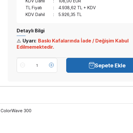
KDV Dahil
:
108,00
EUR
TL Fiyatı
:
4.938,62
TL + KDV
KDV Dahil
:
5.926,35
TL
Detaylı Bilgi
⚠️
Uyarı:
Baskı Kafalarında İade / Değişim Kabul
Edilmemektedir.
Sepete Ekle
 - ColorWave 300