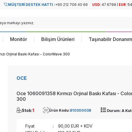
MÜŞTERI DESTEK HATTI :
+90 212 706 40 66
Resmi Türkiye
Resmi Türkiye
Distribütörü
Distribütörü
Monitör
Bilişim Ürünleri
Taşınabilir Donanım
zı Orjinal Baskı Kafası - ColorWave 300
OCE
Oce 1060091358 Kırmızı Orjinal Baskı Kafası - Col
300
Stok:
1
Ürün Kodu:
810300038
Durum: A Kut
Fiyat
:
90,00
EUR + KDV