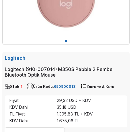
Logitech
Logitech (910-007014) M350S Pebble 2 Pembe
Bluetooth Optik Mouse
Stok:
1
Ürün Kodu:
650900018
Durum: A Kutu
Fiyat
:
29,32
USD + KDV
KDV Dahil
:
35,18
USD
TL Fiyatı
:
1.395,88
TL + KDV
KDV Dahil
:
1.675,06
TL