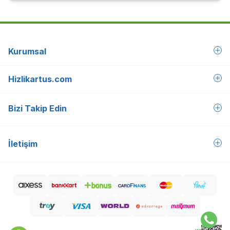
DPI aralığı: 400-4000 DPI (100 DPI artışlarla
tamamen ayarlanabilir)
Nominal değer: 1000 dpi
Bağlantı
Bağlantı Türü: Bluetooth Low Energy Teknolojisi
Kurumsal
Bağlantı türü desteği: Logi Bolt USB Alıcı ile
uyumludur (dahil değildir)
Kablosuz kullanım mesafesi: 10 m
Hizlikartus.com
Pil
1 AA pil (Alkalin Pil); Açma/kapama güç tuşu
Bizi Takip Edin
Pil ömrü: 24 ay
Bağlantı / Güç: Açma/Kapama tuşu
Gösterge Işıkları
İletişim
3 adet Easy-Switch Bluetooth kanalı