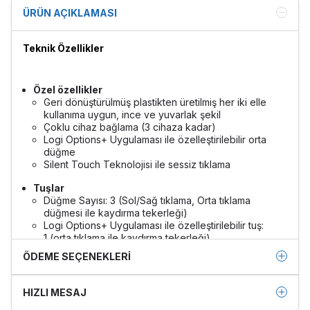
ÜRÜN AÇIKLAMASI
Teknik Özellikler
Özel özellikler
Geri dönüştürülmüş plastikten üretilmiş her iki elle
kullanıma uygun, ince ve yuvarlak şekil
Çoklu cihaz bağlama (3 cihaza kadar)
Logi Options+ Uygulaması ile özelleştirilebilir orta
düğme
Silent Touch Teknolojisi ile sessiz tıklama
Tuşlar
Düğme Sayısı: 3 (Sol/Sağ tıklama, Orta tıklama
düğmesi ile kaydırma tekerleği)
Logi Options+ Uygulaması ile özelleştirilebilir tuş:
1 (orta tıklama ile kaydırma tekerleği)
Özelleştirme uygulaması: Windows ve macOS’ta
ÖDEME SEÇENEKLERI
Logi Options+ Uygulaması tarafından
desteklenir
Sensör teknolojisi: Yüksek hassasiyetli optik
HIZLI MESAJ
izleme