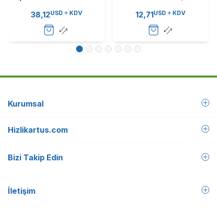
Kapasite - C750 / X750
(T6923)
USD
KDV
USD
KDV
38,12
12,71
(T6958)
Kurumsal
Hizlikartus.com
Bizi Takip Edin
İletişim