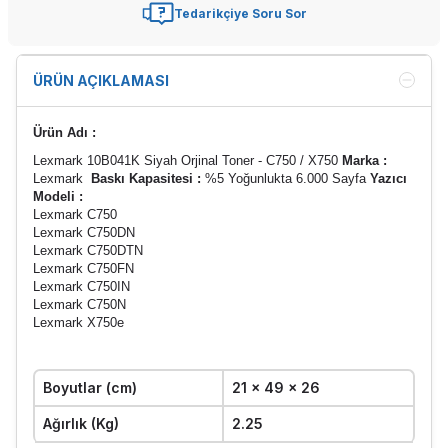
Tedarikçiye Soru Sor
ÜRÜN AÇIKLAMASI
Ürün Adı :
Lexmark 10B041K Siyah Orjinal Toner - C750 / X750
Marka :
Lexmark
Baskı Kapasitesi :
%5 Yoğunlukta 6.000 Sayfa
Yazıcı
Modeli :
Lexmark C750
Lexmark C750DN
Lexmark C750DTN
Lexmark C750FN
Lexmark C750IN
Lexmark C750N
Lexmark X750e
Boyutlar (cm)
21 x 49 x 26
Ağırlık (Kg)
2.25