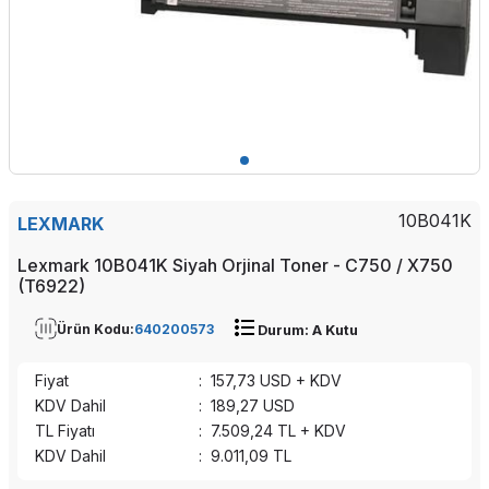
10B041K
LEXMARK
Lexmark 10B041K Siyah Orjinal Toner - C750 / X750
(T6922)
Ürün Kodu:
640200573
Durum: A Kutu
Fiyat
:
157,73
USD + KDV
KDV Dahil
:
189,27
USD
TL Fiyatı
:
7.509,24
TL + KDV
KDV Dahil
:
9.011,09
TL