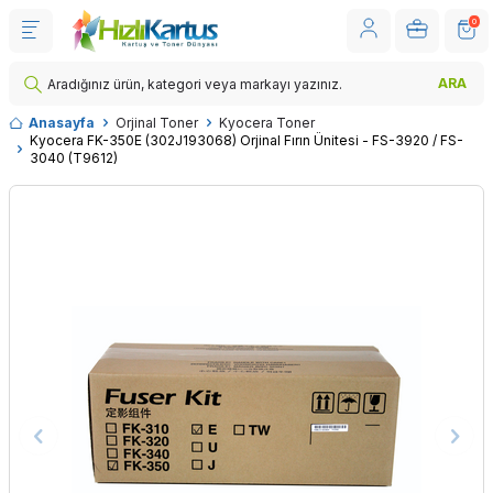
0
ARA
Anasayfa
Orjinal Toner
Kyocera Toner
Kyocera FK-350E (302J193068) Orjinal Fırın Ünitesi - FS-3920 / FS-
3040 (T9612)