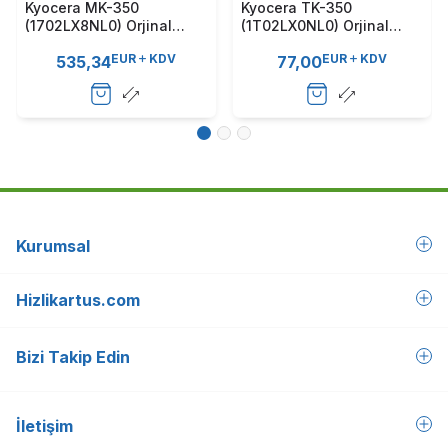
Kyocera MK-350
Kyocera TK-350
(1702LX8NL0) Orjinal
(1T02LX0NL0) Orjinal
Bakım Kiti - FS-3040 / FS-
Toner - FS-3040 / FS-
EUR
KDV
EUR
KDV
535,34
77,00
3140 (T9227)
3140 (T3146)A
Kurumsal
Hizlikartus.com
Bizi Takip Edin
İletişim