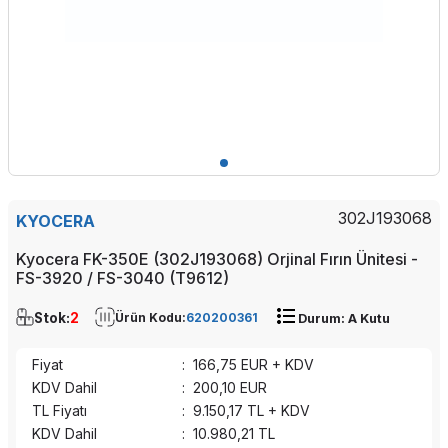
302J193068
KYOCERA
Kyocera FK-350E (302J193068) Orjinal Fırın Ünitesi -
FS-3920 / FS-3040 (T9612)
Stok:
2
Ürün Kodu:
620200361
Durum: A Kutu
Fiyat
:
166,75
EUR + KDV
KDV Dahil
:
200,10
EUR
TL Fiyatı
:
9.150,17
TL + KDV
KDV Dahil
:
10.980,21
TL