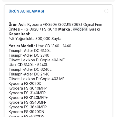
ÜRÜN AÇIKLAMASI
Ürün Adı :
Kyocera FK-350E (302J193068) Orjinal Fırın
Ünitesi - FS-3920 / FS-3040
Marka :
Kyocera
Baskı
Kapasitesi:
%5 Yoğunlukta 300,000 Sayfa
Yazıcı Modeli :
Utax CD 1340 - 1440
Triumph-Adler DC 6140L
Triumph-Adler DC 2340
Olivetti Lexikon D-Copia 404 MF
Utax CD 5140L - 5240L
Triumph-Adler DC 6240L
Triumph-Adler DC 2440
Olivetti Lexikon D-Copia 403 MF
Kyocera FS-2020D
Kyocera FS-3040MFP
Kyocera FS-3140MFP
Kyocera FS-3140MFP+
Kyocera FS-3540MFP
Kyocera FS-3640MFP
Kyocera FS-3920DN
Kyocera FS-4020DN