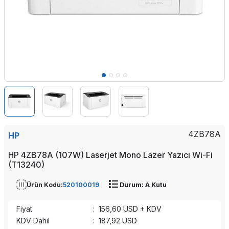
4ZB78A
HP
HP 4ZB78A (107W) Laserjet Mono Lazer Yazıcı Wi-Fi
(T13240)
Ürün Kodu:
520100019
Durum: A Kutu
Fiyat
:
156,60
USD + KDV
KDV Dahil
:
187,92
USD