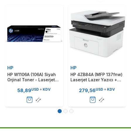
HP
HP
HP W1106A (106A) Siyah
HP 4ZB84A (MFP 137fnw)
Orjinal Toner - Laserjet
Laserjet Lazer Yazıcı +
MFP 137Fnw / M135A
Faks + Fotokopi +
USD
KDV
USD
KDV
58,89
279,56
(T11207)A Kutu
Tarayıcı + Wi-Fi (T12968)