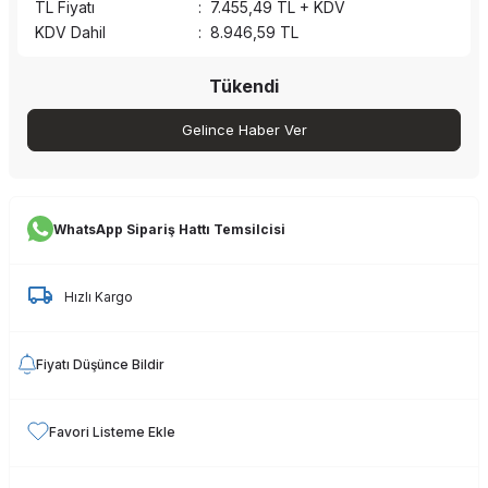
TL Fiyatı
:
7.455,49
TL + KDV
KDV Dahil
:
8.946,59
TL
Tükendi
Gelince Haber Ver
WhatsApp Sipariş Hattı Temsilcisi
Hızlı Kargo
Fiyatı Düşünce Bildir
Favori Listeme Ekle