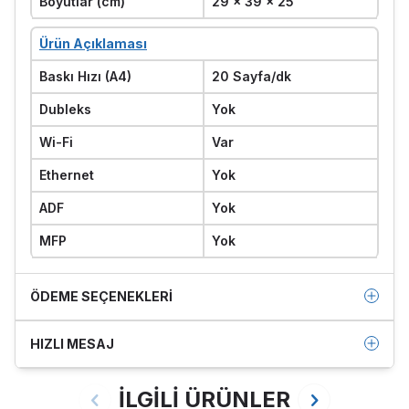
Boyutlar (cm)
29 x 39 x 25
Ürün Açıklaması
Baskı Hızı (A4)
20 Sayfa/dk
Dubleks
Yok
Wi-Fi
Var
Ethernet
Yok
ADF
Yok
MFP
Yok
ÖDEME SEÇENEKLERI
HIZLI MESAJ
İLGİLİ ÜRÜNLER