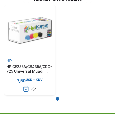
HP
HP CE285A/CB435A/CRG-
725 Universal Muadil
Toner (T479)
USD
KDV
7,50