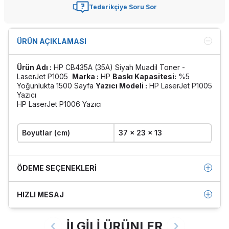
Tedarikçiye Soru Sor
ÜRÜN AÇIKLAMASI
Ürün Adı :
HP CB435A (35A) Siyah Muadil Toner -
LaserJet P1005
Marka :
HP
Baskı Kapasitesi:
%5
Yoğunlukta 1500 Sayfa
Yazıcı Modeli :
HP LaserJet P1005
Yazıcı
HP LaserJet P1006 Yazıcı
Boyutlar (cm)
37 x 23 x 13
ÖDEME SEÇENEKLERI
HIZLI MESAJ
İLGİLİ ÜRÜNLER