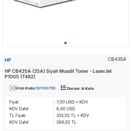
CB435A
HP
HP CB435A (35A) Siyah Muadil Toner - LaserJet
P1005 (T482)
Ürün Kodu:
531100755
Durum: A Kutu
Fiyat
:
7,00
USD + KDV
KDV Dahil
:
8,40
USD
TL Fiyatı
:
333,02
TL + KDV
KDV Dahil
:
399,62
TL