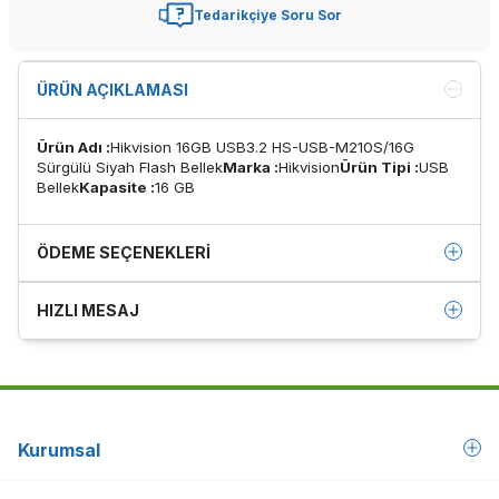
Tedarikçiye Soru Sor
ÜRÜN AÇIKLAMASI
Ürün Adı :
Hikvision 16GB USB3.2 HS-USB-M210S/16G
Sürgülü Siyah Flash Bellek
Marka :
Hikvision
Ürün Tipi :
USB
Bellek
Kapasite :
16 GB
ÖDEME SEÇENEKLERI
HIZLI MESAJ
Kurumsal