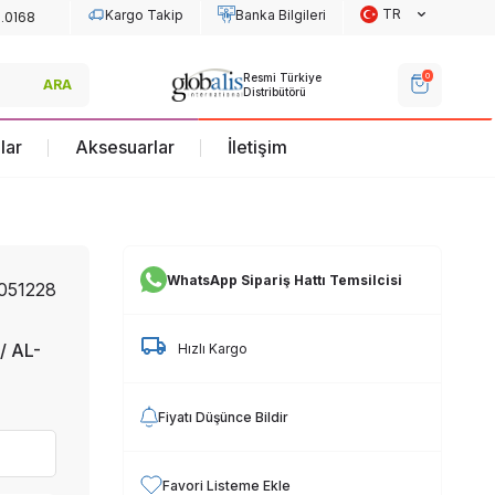
TR
Kargo Takip
Banka Bilgileri
Re
0
Resmi Türkiye
Resmi Türkiye
ARA
Dis
Distribütörü
Distribütörü
lar
Aksesuarlar
İletişim
WhatsApp Sipariş Hattı Temsilcisi
051228
/ AL-
Hızlı Kargo
Fiyatı Düşünce Bildir
Favori Listeme Ekle