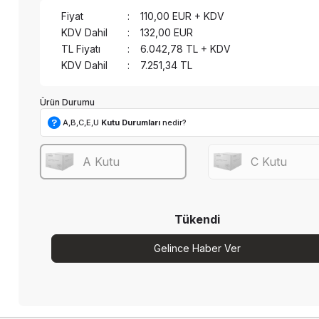
Fiyat
:
110,00
EUR + KDV
KDV Dahil
:
132,00
EUR
TL Fiyatı
:
6.042,78
TL + KDV
KDV Dahil
:
7.251,34
TL
Ürün Durumu
A,B,C,E,U
Kutu Durumları
nedir?
A Kutu
C Kutu
Tükendi
Gelince Haber Ver