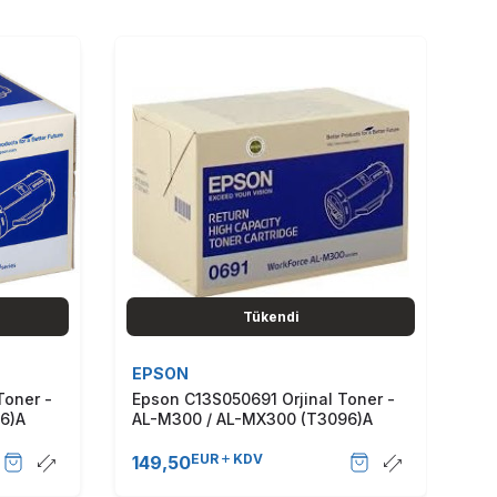
Tükendi
EPSON
Toner -
Epson C13S050691 Orjinal Toner -
6)A
AL-M300 / AL-MX300 (T3096)A
EUR
KDV
149,50