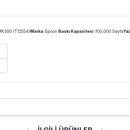
-MX300 (T12554)
Marka :
Epson
Baskı Kapasitesi :
100,000 Sayfa
Yaz
İLGİLİ ÜRÜNLER