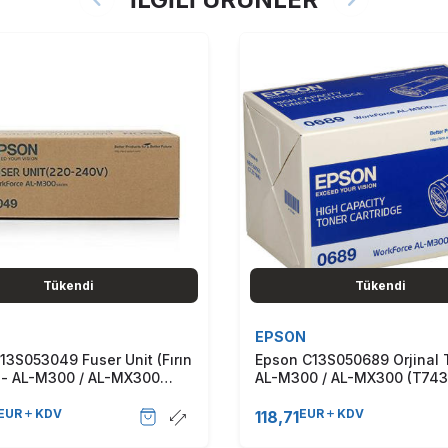
Tükendi
Tükendi
EPSON
13S053049 Fuser Unit (Fırın
Epson C13S050689 Orjinal 
) - AL-M300 / AL-MX300
AL-M300 / AL-MX300 (T743
EUR
KDV
EUR
KDV
118,71