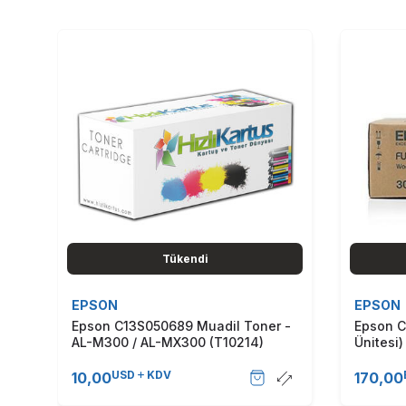
Tükendi
EPSON
EPSON
Epson C13S050689 Muadil Toner -
Epson C
AL-M300 / AL-MX300 (T10214)
Ünitesi
(T9390)
USD
KDV
10,00
170,00