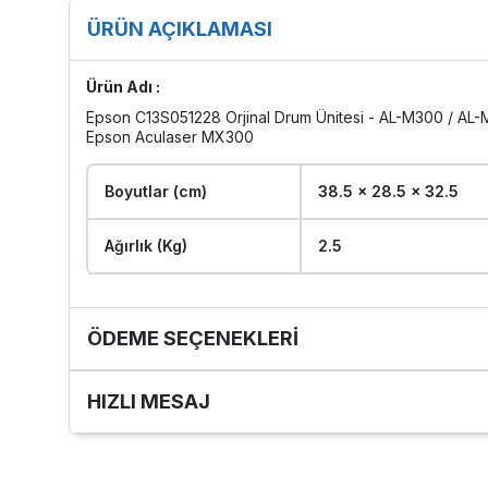
ÜRÜN AÇIKLAMASI
Ürün Adı :
Epson C13S051228 Orjinal Drum Ünitesi - AL-M300 / AL
Epson Aculaser MX300​
Boyutlar (cm)
38.5 x 28.5 x 32.5
Ağırlık (Kg)
2.5
ÖDEME SEÇENEKLERI
HIZLI MESAJ