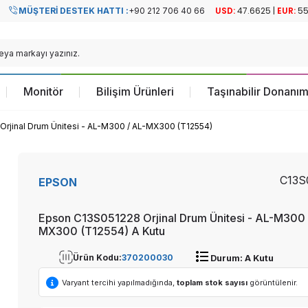
MÜŞTERI DESTEK HATTI :
+90 212 706 40 66
Resmi Türkiye
Resmi Türkiye
Distribütörü
Distribütörü
Monitör
Bilişim Ürünleri
Taşınabilir Donanım
rjinal Drum Ünitesi - AL-M300 / AL-MX300 (T12554)
C13S
EPSON
Epson C13S051228 Orjinal Drum Ünitesi - AL-M300 
MX300 (T12554)
A Kutu
Ürün Kodu:
370200030
Durum:
A Kutu
Varyant tercihi yapılmadığında,
toplam stok sayısı
görüntülenir.