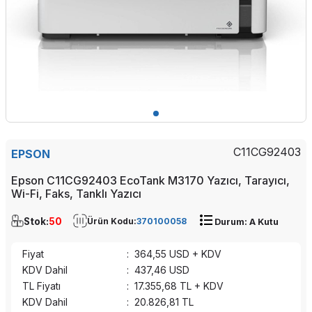
C11CG92403
EPSON
Epson C11CG92403 EcoTank M3170 Yazıcı, Tarayıcı,
Wi-Fi, Faks, Tanklı Yazıcı
Stok:
50
Ürün Kodu:
370100058
Durum: A Kutu
Fiyat
:
364,55
USD + KDV
KDV Dahil
:
437,46
USD
TL Fiyatı
:
17.355,68
TL + KDV
KDV Dahil
:
20.826,81
TL