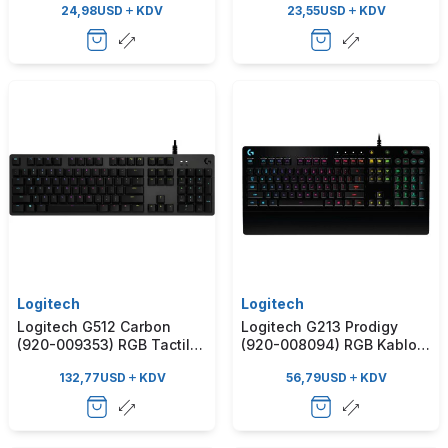
24,98
USD
KDV
23,55
USD
KDV
Logitech
Logitech
Logitech G512 Carbon
Logitech G213 Prodigy
(920-009353) RGB Tactile
(920-008094) RGB Kablolu
Switch Kablolu Mekanik
Gaming Klavye
132,77
USD
KDV
56,79
USD
KDV
Gaming Klavye