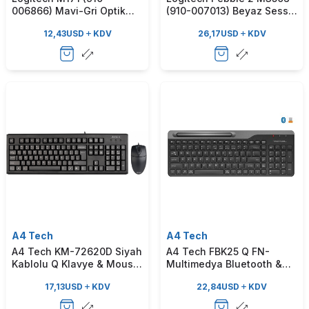
006866) Mavi-Gri Optik
(910-007013) Beyaz Sessiz
Kablosuz Mouse
Optik Kablosuz Mouse
12,43
USD
KDV
26,17
USD
KDV
A4 Tech
A4 Tech
A4 Tech KM-72620D Siyah
A4 Tech FBK25 Q FN-
Kablolu Q Klavye & Mouse
Multimedya Bluetooth &
Set
2.4Ghz Nano Kablosuz
17,13
USD
KDV
22,84
USD
KDV
Klavye