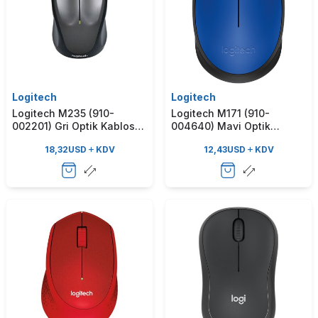
Logitech
Logitech
Logitech M235 (910-
Logitech M171 (910-
002201) Gri Optik Kablosuz
004640) Mavi Optik
Mouse
Kablosuz Mouse
18,32
USD
KDV
12,43
USD
KDV