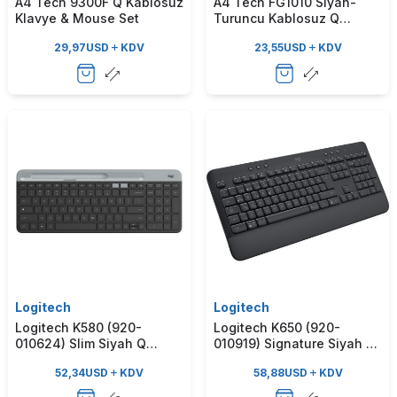
A4 Tech 9300F Q Kablosuz
A4 Tech FG1010 Siyah-
Klavye & Mouse Set
Turuncu Kablosuz Q
Klavye & Mouse Set
29,97
USD
KDV
23,55
USD
KDV
Logitech
Logitech
Logitech K580 (920-
Logitech K650 (920-
010624) Slim Siyah Q
010919) Signature Siyah Q
Kablosuz Klavye
Kablosuz Klavye
52,34
USD
KDV
58,88
USD
KDV