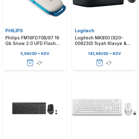
PHILIPS
Logitech
Philips FM16FD70B/97 16
Logitech MK850 (920-
Gb Snow 2.0 UFD Flash
008230) Siyah Klavye &
Driver Bellek
Mouse Set
5,94
USD
KDV
143,94
USD
KDV