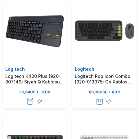
Logitech
Logitech
Logitech K400 Plus (920-
Logitech Pop Icon Combo
007149) Siyah Q Kablosuz
(920-013075) Gri Kablosuz
Klavye
Klavye & Mouse Set
36,64
USD
KDV
86,36
USD
KDV