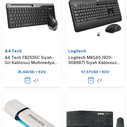
A4 Tech
Logitech
A4 Tech FB2535C Siyah-
Logitech MK540 (920-
Gri Kablosuz Multimedya Q
008687) Siyah Kablosuz
Klavye & Mouse Set
Klavye & Mouse Set
35,44
USD
KDV
57,57
USD
KDV