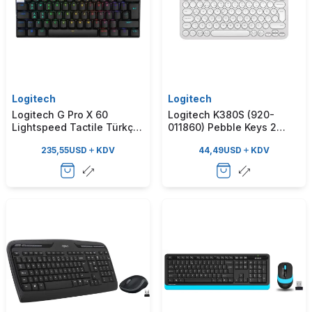
Logitech
Logitech
Logitech G Pro X 60
Logitech K380S (920-
Lightspeed Tactile Türkçe
011860) Pebble Keys 2
RGB Kablosuz Siyah
Bluetooth Beyaz Q Klavye
235,55
USD
KDV
44,49
USD
KDV
Gaming Klavye (920-
011913)