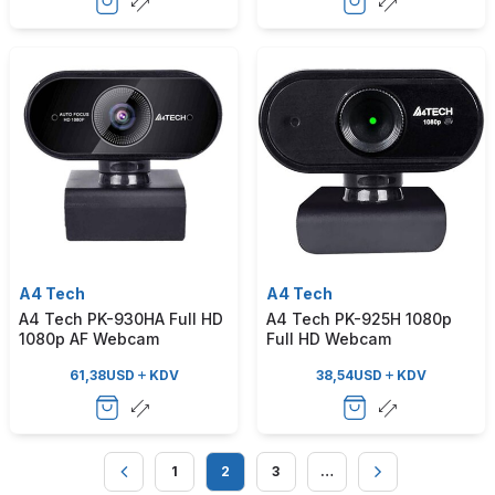
A4 Tech
A4 Tech
A4 Tech PK-930HA Full HD
A4 Tech PK-925H 1080p
1080p AF Webcam
Full HD Webcam
61,38
USD
KDV
38,54
USD
KDV
1
2
3
…