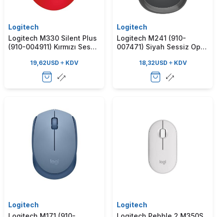
Logitech
Logitech
Logitech M330 Silent Plus
Logitech M241 (910-
(910-004911) Kırmızı Sessiz
007471) Siyah Sessiz Optik
Optik Kablosuz Mouse
Kablosuz Mouse
19,62
USD
KDV
18,32
USD
KDV
Logitech
Logitech
Logitech M171 (910-
Logitech Pebble 2 M350S