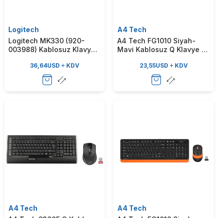
Logitech
A4 Tech
Logitech MK330 (920-
A4 Tech FG1010 Siyah-
003988) Kablosuz Klavye
Mavi Kablosuz Q Klavye &
& Mouse Set
Mouse Set
36,64
USD
KDV
23,55
USD
KDV
A4 Tech
A4 Tech