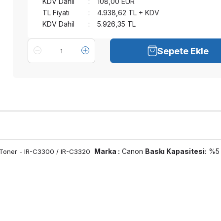
KDV Dahil
:
108,00
EUR
TL Fiyatı
:
4.938,62
TL + KDV
KDV Dahil
:
5.926,35
TL
Sepete Ekle
Marka :
Canon
Baskı Kapasitesi:
%5 
 Toner - IR-C3300 / IR-C3320