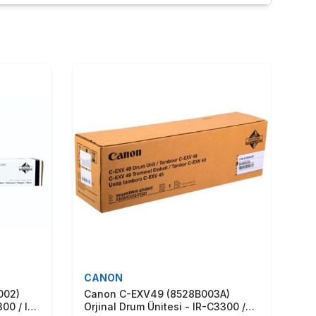
CANON
C
002)
Canon C-EXV49 (8528B003A)
Ca
00 / IR-
Orjinal Drum Ünitesi - IR-C3300 /
Or