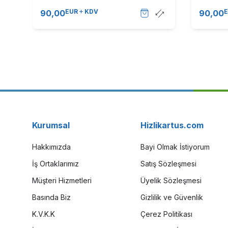
C3320 (T9839)
C3320 (
EUR
KDV
90,00
90,00
Kurumsal
Hizlikartus.com
Hakkımızda
Bayi Olmak İstiyorum
İş Ortaklarımız
Satış Sözleşmesi
Müşteri Hizmetleri
Üyelik Sözleşmesi
Basında Biz
Gizlilik ve Güvenlik
K.V.K.K
Çerez Politikası