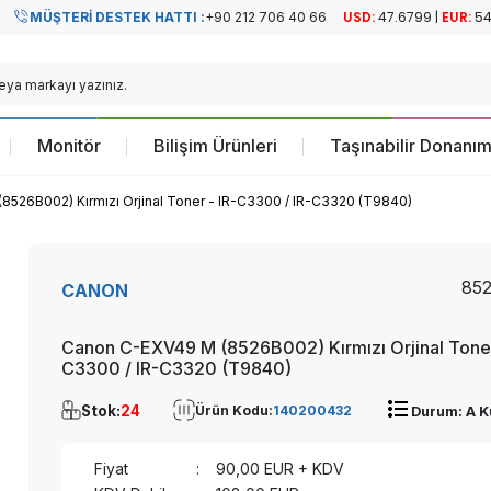
MÜŞTERI DESTEK HATTI :
+90 212 706 40 66
Resmi Türkiye
Resmi Türkiye
Distribütörü
Distribütörü
Monitör
Bilişim Ürünleri
Taşınabilir Donanım
526B002) Kırmızı Orjinal Toner - IR-C3300 / IR-C3320 (T9840)
85
CANON
Canon C-EXV49 M (8526B002) Kırmızı Orjinal Toner
C3300 / IR-C3320 (T9840)
Stok:
24
Ürün Kodu:
140200432
Durum: A K
Fiyat
:
90,00
EUR + KDV