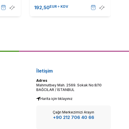
IR-C3320 (T8820)A Kutu
C3
EUR
KDV
192,50
5
İletişim
Adres
Mahmutbey Mah. 2569. Sokak No:8/10
BAĞCILAR / İSTANBUL
Harita için tıklayınız
Çağrı Merkezimizi Arayın
+90 212 706 40 66