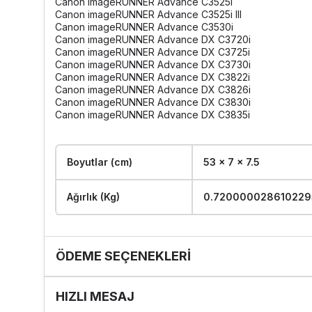
Canon imageRUNNER Advance C3525i
Canon imageRUNNER Advance C3525i III
Canon imageRUNNER Advance C3530i
Canon imageRUNNER Advance DX C3720i
Canon imageRUNNER Advance DX C3725i
Canon imageRUNNER Advance DX C3730i
Canon imageRUNNER Advance DX C3822i
Canon imageRUNNER Advance DX C3826i
Canon imageRUNNER Advance DX C3830i
Canon imageRUNNER Advance DX C3835i
Boyutlar (cm)
53 x 7 x 7.5
Ağırlık (Kg)
0.720000028610229
ÖDEME SEÇENEKLERI
HIZLI MESAJ