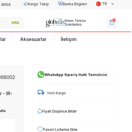
TR
Kargo Takip
Banka Bilgileri
Re
0
Resmi Türkiye
Resmi Türkiye
ARA
Dis
Distribütörü
Distribütörü
lar
Aksesuarlar
İletişim
WhatsApp Sipariş Hattı Temsilcisi
26B002
 - IR-
Hızlı Kargo
utu
Fiyatı Düşünce Bildir
Favori Listeme Ekle