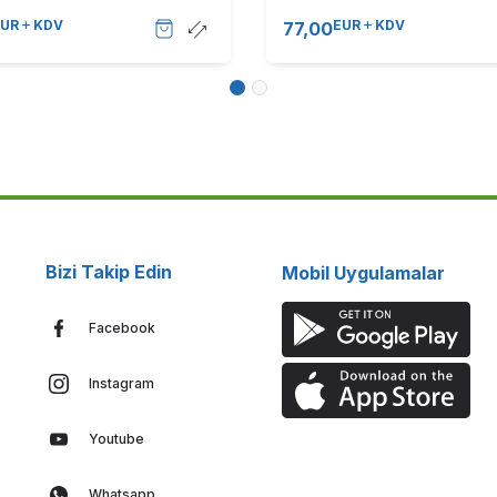
T9838)A Kutu
C3320 (T9837)A Kutu
EUR
KDV
EUR
KDV
77,00
Bizi Takip Edin
Mobil Uygulamalar
Facebook
Instagram
Youtube
Whatsapp