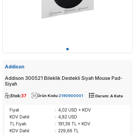
Addison
Addison 300521 Bileklik Destekli Siyah Mouse Pad-
Siyah
Stok:
37
Ürün Kodu:
2190900001
Durum: A Kutu
Fiyat
:
4,02
USD + KDV
KDV Dahil
:
4,82
USD
TL Fiyatı
:
191,39
TL + KDV
KDV Dahil
:
229,66
TL